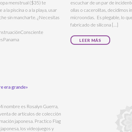
 copa menstrual ($35) te
escuchar de un par de incident
a la piscina o a la playa, usar
ollas o cacerolitas, decidimos i
noche sin mancharte. ¿Necesitas
microondas. Es plegable, lo que 
fabricado de silicona […]
struaciónConsciente
resPanama
LEER MÁS
re era grande»
 Mi nombre es Rosalyn Guerra,
 venta de artículos de colección
nimación japonesa. Practico Flag
japonesa, los videojuegos y