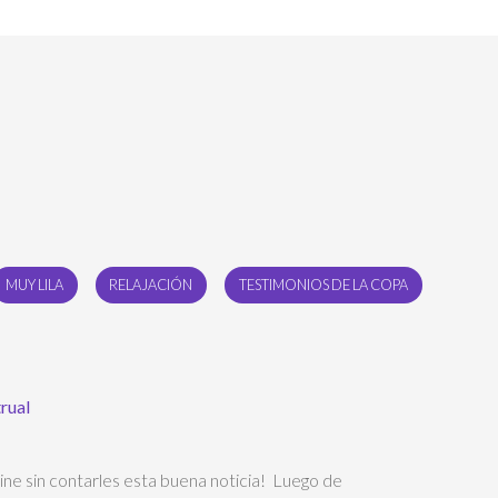
MUY LILA
RELAJACIÓN
TESTIMONIOS DE LA COPA
rual
ne sin contarles esta buena noticia! Luego de