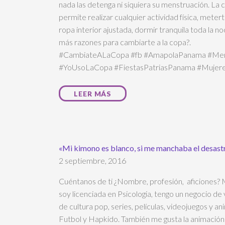
nada las detenga ni siquiera su menstruación. La
permite realizar cualquier actividad física, meterte 
ropa interior ajustada, dormir tranquila toda la 
más razones para cambiarte a la copa?.
#CambiateALaCopa #fb #AmapolaPanama #Men
#YoUsoLaCopa #FiestasPatriasPanama #Muje
LEER MÁS
«Mi kimono es blanco, si me manchaba el desast
2 septiembre, 2016
Cuéntanos de ti ¿Nombre, profesión, aficiones?
soy licenciada en Psicologia, tengo un negocio de
de cultura pop, series, películas, videojuegos y a
Futbol y Hapkido. También me gusta la animación 