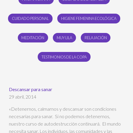
CUIDADO PERSONAL
HIGIENE FEMENINA ECOLÓGICA
MEDITACIÓN
MUY LILA
RELAJACIÓN
TESTIMONIOS DE LA COPA
Descansar para sanar
29 abril, 2014
«Detenernos, calmarnos y descansar son condiciones
necesarias para sanar. Si no podemos detenernos,
nuestro curso de autodestrucción continuará. El mundo
necesita sanar. Los individuos, las comunidades y las