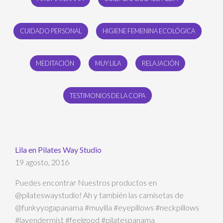
CUIDADO PERSONAL
HIGIENE FEMENINA ECOLÓGICA
MEDITACIÓN
MUY LILA
RELAJACIÓN
TESTIMONIOS DE LA COPA
Lila en Pilates Way Studio
19 agosto, 2016
Puedes encontrar Nuestros productos en
@pilateswaystudio! Ah y también las camisetas de
@funkyyogapanama #muylila #eyepillows #neckpillows
#lavendermist #feelgood #pilatespanama