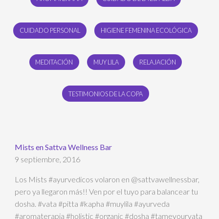
CUIDADO PERSONAL
HIGIENE FEMENINA ECOLÓGICA
MEDITACIÓN
MUY LILA
RELAJACIÓN
TESTIMONIOS DE LA COPA
Mists en Sattva Wellness Bar
9 septiembre, 2016
Los Mists #ayurvedicos volaron en @sattvawellnessbar,
pero ya llegaron más!! Ven por el tuyo para balancear tu
dosha. #vata #pitta #kapha #muylila #ayurveda
#aromaterapia #holistic #organic #dosha #tameyourvata