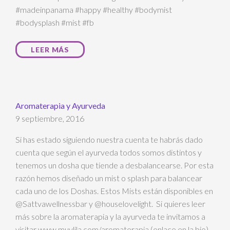
#madeinpanama #happy #healthy #bodymist
#bodysplash #mist #fb
LEER MÁS
Aromaterapia y Ayurveda
9 septiembre, 2016
Si has estado siguiendo nuestra cuenta te habrás dado
cuenta que según el ayurveda todos somos distintos y
tenemos un dosha que tiende a desbalancearse. Por esta
razón hemos diseñado un mist o splash para balancear
cada uno de los Doshas. Estos Mists están disponibles en
@Sattvawellnessbar y @houselovelight. Si quieres leer
más sobre la aromaterapia y la ayurveda te invitamos a
visitar www.muylila.com/aromaterapia (enlace en la bio)