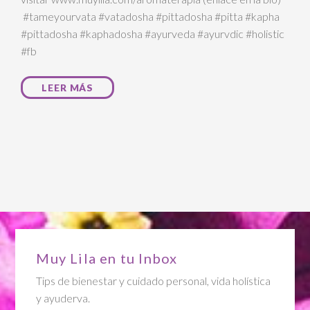
#tameyourvata #vatadosha #pittadosha #pitta #kapha
#pittadosha #kaphadosha #ayurveda #ayurvdic #holistic
#fb
LEER MÁS
Muy Lila en tu Inbox
Tips de bienestar y cuidado personal, vida holística
y ayuderva.