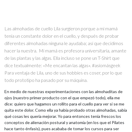
Las almohadas de cuello Lila surgieron porque a mi mamá
tenía un constante dolor en el cuello, y después de probar
diferentes almohadas ninguna le ayudaba; así que decidimos
hacer la nuestra.
Mi mamá es profesora universitaria, amante
de las plantas y las algas. Ella incluso se pone un T-Shirt que
dice textualmente: «Me encantan las algas».
#asíomásgeek
Para ventaja de Lila, uno de sus hobbies es coser, por lo que
todo prototipo ha pasado por su máquina.
En medio de nuestras experimentaciones con las almohaditas de
ojos (nuestro primer producto con el que empezó todo), ella me
dice: quiero que hagamos un rollito para el cuello para ver si se me
quita este dolor. Como ella ya había probado otras almohadas, sabía
qué cosas les quería mejorar. Yo para entonces tenía frescos los
conceptos de alienación postural y anatomía (en los que el Pilates
hace tanto énfasis), pues acababa de tomar los cursos para ser